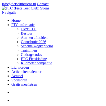
info@fietsclubstiens.nl
Contact
Navigatie
Home
FTC informatie
Over FTC
Bestuur
Aan- en afmelden
Contributie 2026
Schema wegkapiteins
Trainingen
Gedragscodes
FTC Fietskleding
Kilometer competitie
Lid worden
Activiteitenkalender
Actueel
Sponsoren
Gratis meefietsen