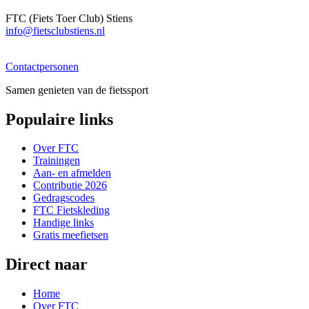
FTC (Fiets Toer Club) Stiens
info@fietsclubstiens.nl
Contactpersonen
Samen genieten van de fietssport
Populaire links
Over FTC
Trainingen
Aan- en afmelden
Contributie 2026
Gedragscodes
FTC Fietskleding
Handige links
Gratis meefietsen
Direct naar
Home
Over FTC