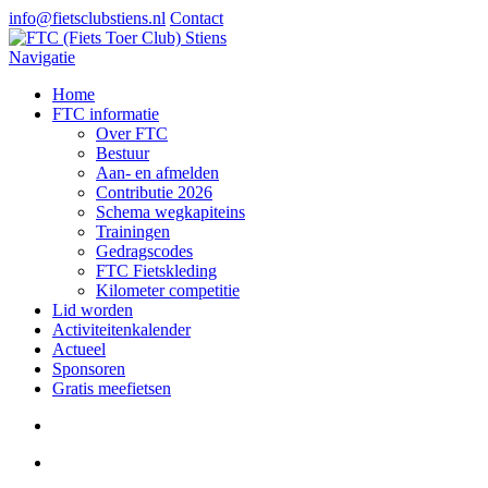
info@fietsclubstiens.nl
Contact
Navigatie
Home
FTC informatie
Over FTC
Bestuur
Aan- en afmelden
Contributie 2026
Schema wegkapiteins
Trainingen
Gedragscodes
FTC Fietskleding
Kilometer competitie
Lid worden
Activiteitenkalender
Actueel
Sponsoren
Gratis meefietsen