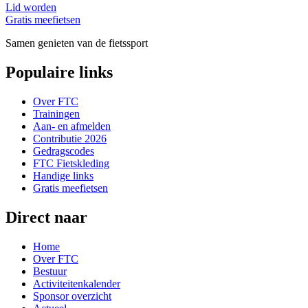
Lid worden
Gratis meefietsen
Samen genieten van de fietssport
Populaire links
Over FTC
Trainingen
Aan- en afmelden
Contributie 2026
Gedragscodes
FTC Fietskleding
Handige links
Gratis meefietsen
Direct naar
Home
Over FTC
Bestuur
Activiteitenkalender
Sponsor overzicht