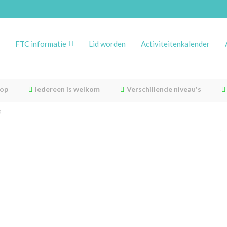
FTC informatie
Lid worden
Activiteitenkalender
rop
Iedereen is welkom
Verschillende niveau's
g