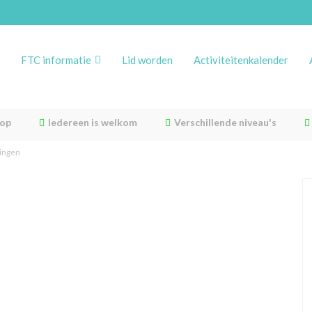
FTC informatie
Lid worden
Activiteitenkalender
rop
Iedereen is welkom
Verschillende niveau's
ringen