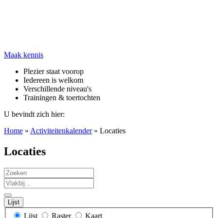
Maak kennis
Plezier staat voorop
Iedereen is welkom
Verschillende niveau's
Trainingen & toertochten
U bevindt zich hier:
Home
»
Activiteitenkalender
»
Locaties
Locaties
Zoeken
Vlakbij...
Lijst
Weergave
Lijst
Raster
Kaart