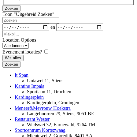
type
Zoeken
zoek
Toon "Uitgebreid Zoeken"
resultaten
Zoeken
Data
en
Vlakbij...
Location Options
Land
Evenement locaties?
Wis alles
Zoeken
It Span
Uniawei 11, Stiens
Kantine Impala
Sportlaan 11, Drachten
Kardingerplein
Kardingerplein, Groningen
Meneer&Mevrouw Hoekstra
Langebuorren 29, Stiens, 9051 BE
Restaurant Wester
Wiidswei 32, Earnewald, 9264 TM
Sportcentrum Kortezwaag
Mientewei 2, Gorredijk, 8401 AA