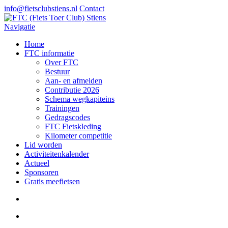
info@fietsclubstiens.nl
Contact
Navigatie
Home
FTC informatie
Over FTC
Bestuur
Aan- en afmelden
Contributie 2026
Schema wegkapiteins
Trainingen
Gedragscodes
FTC Fietskleding
Kilometer competitie
Lid worden
Activiteitenkalender
Actueel
Sponsoren
Gratis meefietsen