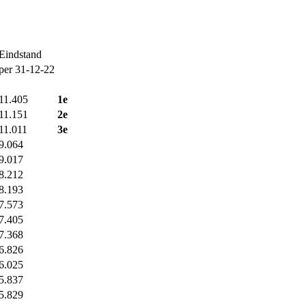
Eindstand
per 31-12-22
11.405
1e
11.151
2e
11.011
3e
9.064
9.017
8.212
8.193
7.573
7.405
7.368
6.826
6.025
5.837
5.829