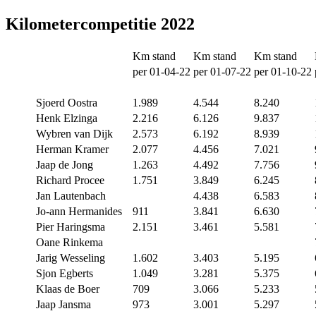
Kilometercompetitie 2022
Km stand
Km stand
Km stand
per 01-04-22
per 01-07-22
per 01-10-22
Sjoerd Oostra
1.989
4.544
8.240
Henk Elzinga
2.216
6.126
9.837
Wybren van Dijk
2.573
6.192
8.939
Herman Kramer
2.077
4.456
7.021
Jaap de Jong
1.263
4.492
7.756
Richard Procee
1.751
3.849
6.245
Jan Lautenbach
4.438
6.583
Jo-ann Hermanides
911
3.841
6.630
Pier Haringsma
2.151
3.461
5.581
Oane Rinkema
Jarig Wesseling
1.602
3.403
5.195
Sjon Egberts
1.049
3.281
5.375
Klaas de Boer
709
3.066
5.233
Jaap Jansma
973
3.001
5.297