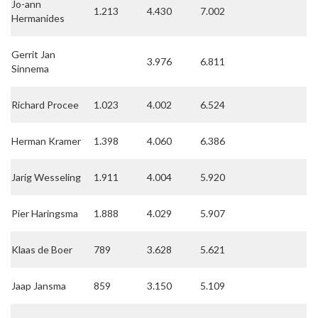
Jo-ann
1.213
4.430
7.002
Hermanides
Gerrit Jan
3.976
6.811
Sinnema
Richard Procee
1.023
4.002
6.524
Herman Kramer
1.398
4.060
6.386
Jarig Wesseling
1.911
4.004
5.920
Pier Haringsma
1.888
4.029
5.907
Klaas de Boer
789
3.628
5.621
Jaap Jansma
859
3.150
5.109