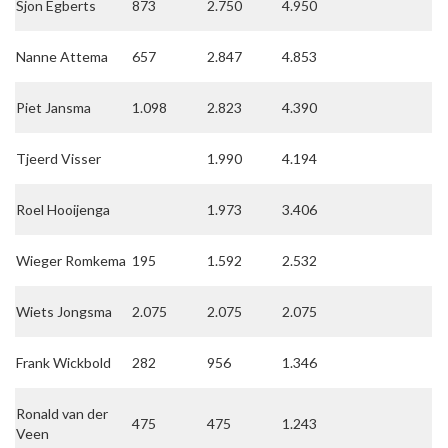
Sjon Egberts
873
2.750
4.950
Nanne Attema
657
2.847
4.853
Piet Jansma
1.098
2.823
4.390
Tjeerd Visser
1.990
4.194
Roel Hooijenga
1.973
3.406
Wieger Romkema
195
1.592
2.532
Wiets Jongsma
2.075
2.075
2.075
Frank Wickbold
282
956
1.346
Ronald van der
475
475
1.243
Veen