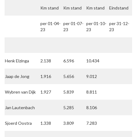
Km stand
Km stand
Km stand
Eindstand
per 01-04-
per 01-07-
per 01-10-
per 31-12-
23
23
23
23
Henk Elzinga
2.138
6.596
10.434
Jaap de Jong
1.916
5.656
9.012
Wybren van Dijk
1.927
5.839
8.811
Jan Lautenbach
5.285
8.106
Sjoerd Oostra
1.338
3.809
7.283