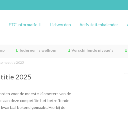
FTC informatie
Lid worden
Activiteitenkalender
rop
Iedereen is welkom
Verschillende niveau's
competitie 2025
titie 2025
worden voor de meeste kilometers van de
me aan deze competitie het betreffende
 kwartaal bekend gemaakt. Hierbij de